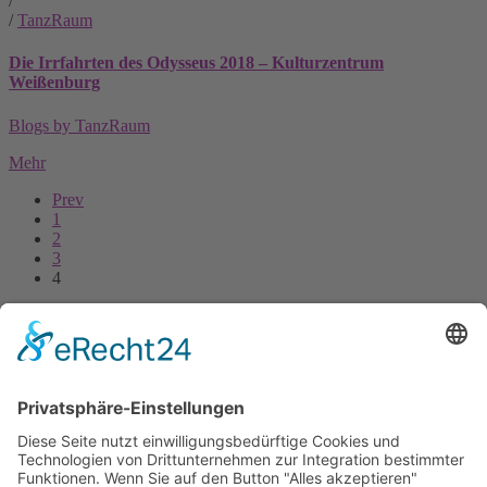
/
/
TanzRaum
Die Irrfahrten des Odysseus 2018 – Kulturzentrum
Weißenburg
Blogs by TanzRaum
Mehr
Prev
1
2
3
4
Wir sind eine Tanzschule, die Kindern ab 3 Jahren, Jugendlichen und
Erwachsenen die Möglichkeit bietet, sich tänzerisch zu entwickeln.
Impressum
Datenschutz