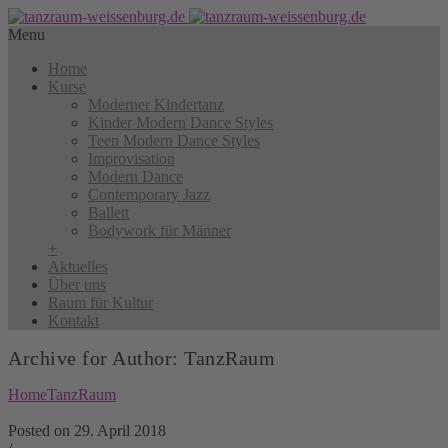
Menu
Home
Kurse
Moderner Kindertanz
Kinder Modern Dance Styles
Teen Modern Dance Styles
Improvisation
Modern Dance
Contemporary Jazz
Ballett
Bodywork für Männer
+
Aktuelles
Über uns
Raum für Kultur
Kontakt
Archive for Author: TanzRaum
Home
TanzRaum
Posted on 29. April 2018