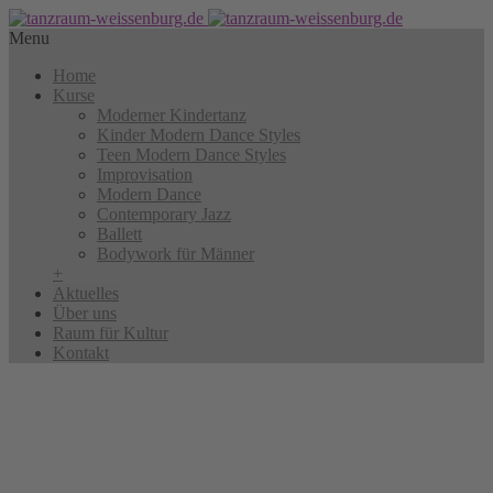
Menu
Home
Kurse
Moderner Kindertanz
Kinder Modern Dance Styles
Teen Modern Dance Styles
Improvisation
Modern Dance
Contemporary Jazz
Ballett
Bodywork für Männer
+
Aktuelles
Über uns
Raum für Kultur
Kontakt