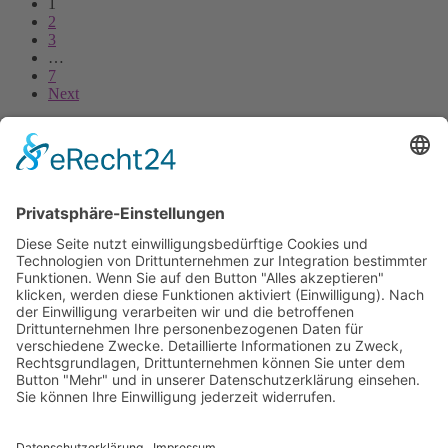
1
2
3
…
7
Next
Wir sind eine Tanzschule, die Kindern ab 3 Jahren, Jugendlichen und
Erwachsenen die Möglichkeit bietet, sich tänzerisch zu entwickeln.
Impressum
Datenschutz
Öffnungszeiten
Wir sind zu den Unterrichtsstunden für Dich da.
Die genauen Zeiten kannst Du unserem Trainingsplan entnehmen.
Zum Trainingsplan