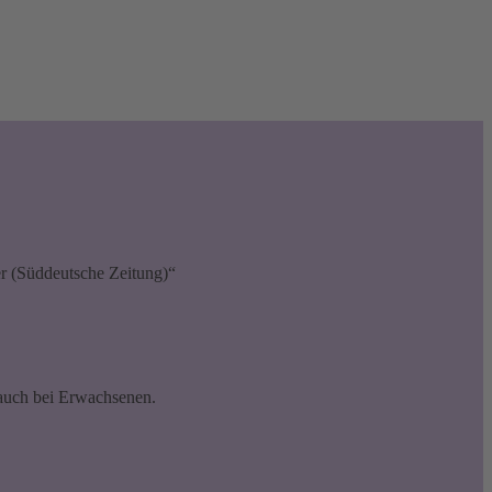
er (Süddeutsche Zeitung)
, auch bei Erwachsenen.