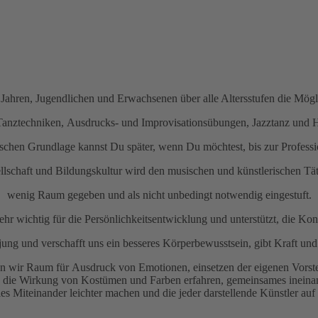
Jahren, Jugendlichen und Erwachsenen über alle Altersstufen die Möglic
Tanztechniken, Ausdrucks- und Improvisationsübungen, Jazztanz und Hi
ischen Grundlage kannst Du später, wenn Du möchtest, bis zur Professi
ellschaft und Bildungskultur wird den musischen und künstlerischen Tät
wenig Raum gegeben und als nicht unbedingt notwendig eingestuft.
 sehr wichtig für die Persönlichkeitsentwicklung und unterstützt, die K
t jung und verschafft uns ein besseres Körperbewusstsein, gibt Kraft und 
n wir Raum für Ausdruck von Emotionen, einsetzen der eigenen Vorst
, die Wirkung von Kostümen und Farben erfahren, gemeinsames ineinand
ales Miteinander leichter machen und die jeder darstellende Künstler au