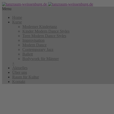
Menu
Home
Kurse
Moderner Kindertanz
Kinder Modern Dance Styles
Teen Modern Dance Styles
Improvisation
Modern Dance
Contemporary Jazz
Ballett
Bodywork für Männer
+
Aktuelles
Über uns
Raum für Kultur
Kontakt