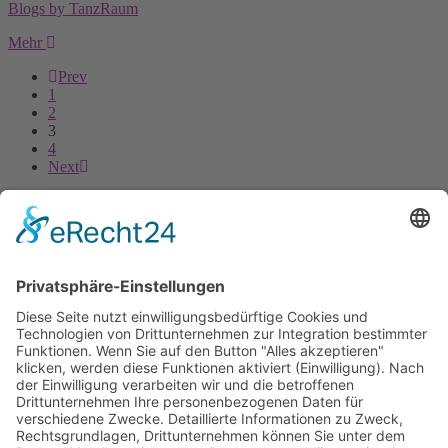
Blogs by TanzRaum
Mehr
Prev
1
2
3
4
Next
Wir sind eine Tanzschule, die Kindern ab 3 Jahren, Jugendlichen und
Erwachsenen die Möglichkeit bietet, sich tänzerisch zu entwickeln.
Impressum
Datenschutz
Öffnungszeiten
Wir sind zu den Unterrichtsstunden für Dich da.