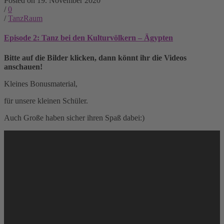
Posted on 19. November 2020
/
0
/
TanzRaum
Episode 2: Tanz bei den Kulturvölkern – Ägypten
Bitte auf die Bilder klicken, dann könnt ihr die Videos
anschauen!
Kleines Bonusmaterial,
für unsere kleinen Schüler.
Auch Große haben sicher ihren Spaß dabei:)